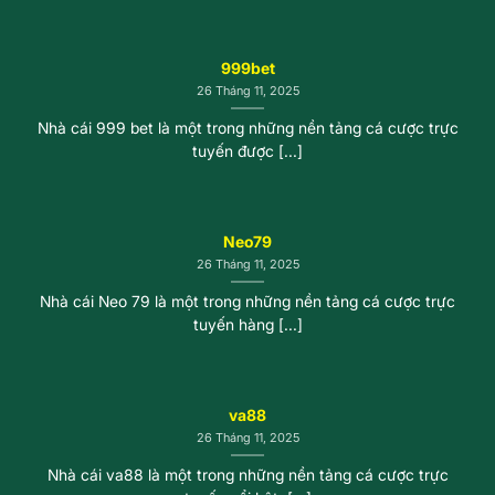
999bet
26 Tháng 11, 2025
Nhà cái 999 bet là một trong những nền tảng cá cược trực
tuyến được [...]
Neo79
26 Tháng 11, 2025
Nhà cái Neo 79 là một trong những nền tảng cá cược trực
tuyến hàng [...]
va88
26 Tháng 11, 2025
Nhà cái va88 là một trong những nền tảng cá cược trực