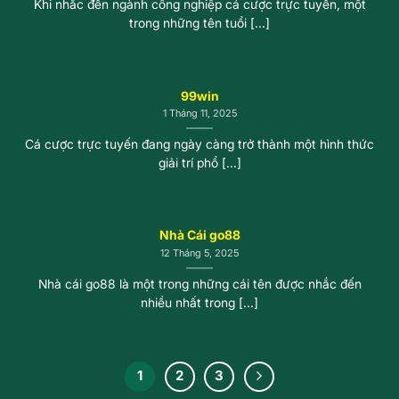
Khi nhắc đến ngành công nghiệp cá cược trực tuyến, một
trong những tên tuổi [...]
99win
1 Tháng 11, 2025
Cá cược trực tuyến đang ngày càng trở thành một hình thức
giải trí phổ [...]
Nhà Cái go88
12 Tháng 5, 2025
Nhà cái go88 là một trong những cái tên được nhắc đến
nhiều nhất trong [...]
1
2
3