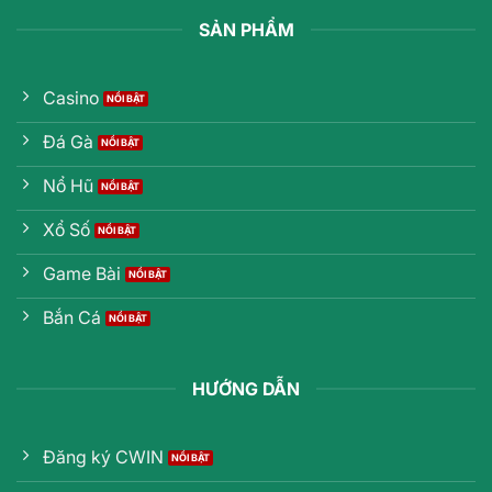
SẢN PHẨM
Casino
Đá Gà
Nổ Hũ
Xổ Số
Game Bài
Bắn Cá
HƯỚNG DẪN
Đăng ký CWIN