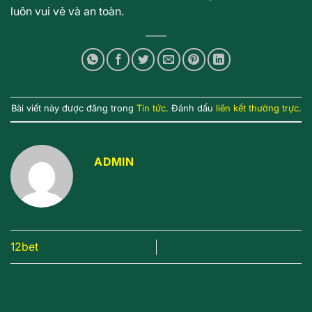
luôn vui vẻ và an toàn.
Bài viết này được đăng trong
Tin tức
. Đánh dấu
liên kết thường trực
.
ADMIN
12bet