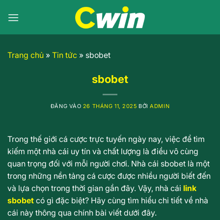
Bỏ
qua
nội
dung
Trang chủ
»
Tin tức
»
sbobet
sbobet
ĐĂNG VÀO
26 THÁNG 11, 2025
BỞI
ADMIN
Trong thế giới cá cược trực tuyến ngày nay, việc để tìm
kiếm một nhà cái uy tín và chất lượng là điều vô cùng
quan trọng đối với mỗi người chơi. Nhà cái sbobet là một
trong những nền tảng cá cược được nhiều người biết đến
và lựa chọn trong thời gian gần đây. Vậy, nhà cái
link
sbobet
có gì đặc biệt? Hãy cùng tìm hiểu chi tiết về nhà
cái này thông qua chính bài viết dưới đây.