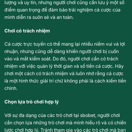
lượng và uy tín, nhưng người chơi cũng cần lưu ý một số
điểm quan trọng để đảm bảo trải nghiệm cá cược của
mình diễn ra suôn sẻ và an toàn.
Chơi có trách nhiệm
Cá cược trực tuyến có thể mang lại nhiều niềm vui và lợi
nhuận, nhưng cũng dễ dàng khiến người chơi bị cuốn
vào và mất kiểm soát. Do đó, người chơi cần có trách
nhiệm với việc quản lý thời gian và số tiền cá cược. Hãy
chơi một cách có trách nhiệm và luôn nhớ rằng cá cược
là một hình thức giải trí chứ không phải là cách kiếm tiền
chính.
Chọn lựa trò chơi hợp lý
Với sự đa dạng của các trò chơi tại sbobet, người chơi
cần chọn lựa những trò chơi mà mình hiểu rõ và có chiến
lược chơi hợp lý. Tránh tham gia vào các trò chơi mà bạn