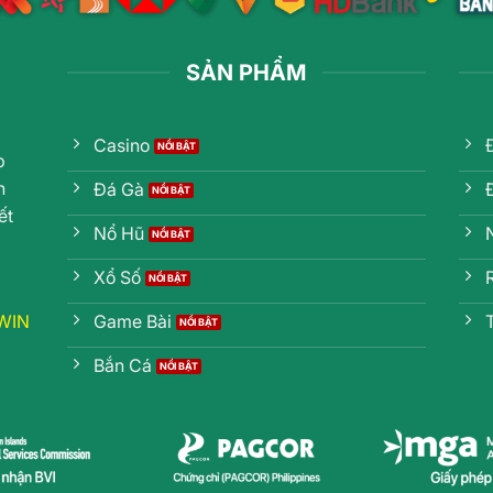
SẢN PHẨM
Casino
p
n
Đá Gà
ết
Nổ Hũ
Xổ Số
WIN
Game Bài
Bắn Cá