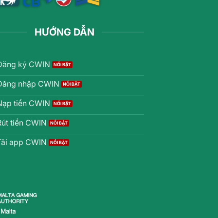
HƯỚNG DẪN
Đăng ký CWIN
Đăng nhập CWIN
Nạp tiền CWIN
Rút tiền CWIN
Tải app CWIN