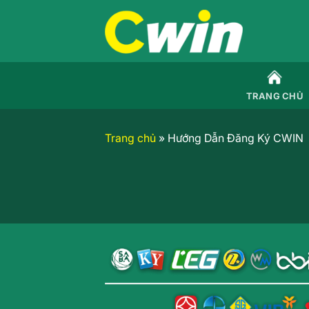
Bỏ
qua
nội
dung
TRANG CHỦ
Trang chủ
»
Hướng Dẫn Đăng Ký CWIN