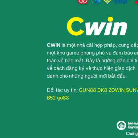
CWIN
là một nhà cái hợp pháp, cung cấ
một kho game phong phú và đảm bảo a
toàn về bảo mật. Đây là hướng dẫn chi ti
về cách đăng ký và thực hiện giao dịch
dành cho những người mới bắt đầu.
Đối tác uy tín:
GUN88
DK8
ZOWIN
SUN
B52
go88